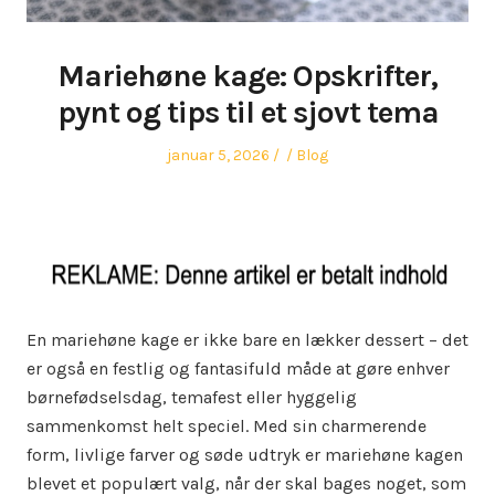
Mariehøne kage: Opskrifter,
pynt og tips til et sjovt tema
Posted
Author
Posted
januar 5, 2026
Blog
on
in
En mariehøne kage er ikke bare en lækker dessert – det
er også en festlig og fantasifuld måde at gøre enhver
børnefødselsdag, temafest eller hyggelig
sammenkomst helt speciel. Med sin charmerende
form, livlige farver og søde udtryk er mariehøne kagen
blevet et populært valg, når der skal bages noget, som