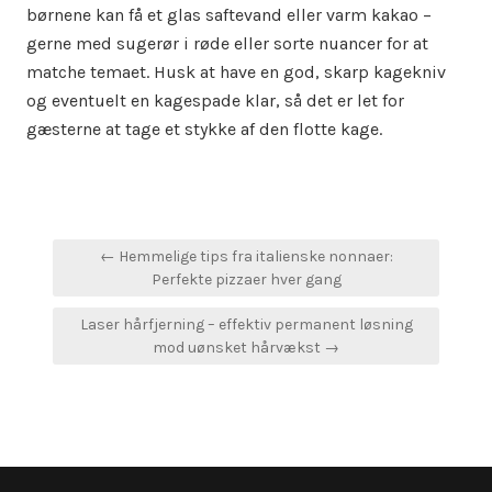
børnene kan få et glas saftevand eller varm kakao –
gerne med sugerør i røde eller sorte nuancer for at
matche temaet. Husk at have en god, skarp kagekniv
og eventuelt en kagespade klar, så det er let for
gæsterne at tage et stykke af den flotte kage.
Indlægsnavigation
← Hemmelige tips fra italienske nonnaer:
Perfekte pizzaer hver gang
Laser hårfjerning – effektiv permanent løsning
mod uønsket hårvækst →