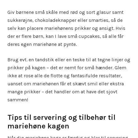
Giv børnene små skåle med rød og sort glasur samt
sukkerøjne, chokoladeknapper eller smarties, så de
selv kan placere mariehønens prikker og ansigt. Hvis
der er flere børn, kan I lave små cupcakes, så alle får
deres egen mariehøne at pynte.
Brug evt. en tandstik eller en teske til at tegne linjer og
prikker på kagen – det er nemt for små hænder. Glem
ikke at rose alle de flotte og fantasifulde resultater,
uanset om mariehønen får et skævt smil eller ekstra
mange prikker – det handler om at have det sjovt
sammen!
Tips til servering og tilbehør til
mariehøne kagen
Når din mariehøne kage er færdig og klar til servering,