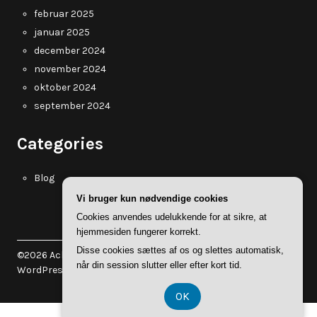
februar 2025
januar 2025
december 2024
november 2024
oktober 2024
september 2024
Categories
Blog
Vi bruger kun nødvendige cookies
Cookies anvendes udelukkende for at sikre, at
hjemmesiden fungerer korrekt.
Disse cookies sættes af os og slettes automatisk,
©2026 Acbilsyn.dk
| WordPress Theme by
Superb
når din session slutter eller efter kort tid.
WordPress Themes
OK
CVR-Nummer DK 374 077 39