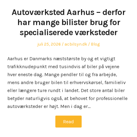
Autoværksted Aarhus – derfor
har mange bilister brug for
specialiserede værksteder
Posted
Author
Posted
juli 25, 2026
acbilsyn.dk
Blog
on
in
Aarhus er Danmarks næststørste by og et vigtigt
trafikknudepunkt med tusindvis af biler på vejene
hver eneste dag. Mange pendler til og fra arbejde,
mens andre bruger bilen til erhvervskørsel, familieliv
eller længere ture rundt i landet. Det store antal biler
betyder naturligvis også, at behovet for professionelle
autoværksteder er højt. Men i dag er…
Read