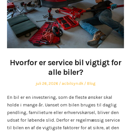
Hvorfor er service bil vigtigt for
alle biler?
Posted
Author
Posted
juli 26, 2026
acbilsyn.dk
Blog
on
in
En bil er en investering, som de fleste ønsker skal
holde i mange år. Uanset om bilen bruges til daglig
pendling, familieture eller erhvervskørsel, bliver den
udsat for løbende slid. Derfor er regelmæssig service
til bilen en af de vigtigste faktorer for at sikre, at den