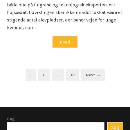
både olie på fingrene og teknologisk ekspertise er i
højsædet. Udviklingen sker ikke mindst takket være et
stigende antal elevpladser, der baner vejen for unge
kvinder, som…
Read
Indlægsinddeling
Page
Page
Page
1
2
…
12
Next →
Søg
Søg