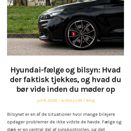
Hyundai-fælge og bilsyn: Hvad
der faktisk tjekkes, og hvad du
bør vide inden du møder op
Posted
Author
Posted
juli 8, 2026
acbilsyn.dk
Blog
on
in
Bilsynet er en af de situationer hvor mange bilejere
opdager problemer de ikke vidste de havde. Fælge og
dæk er en central del af synskontrollen, og det