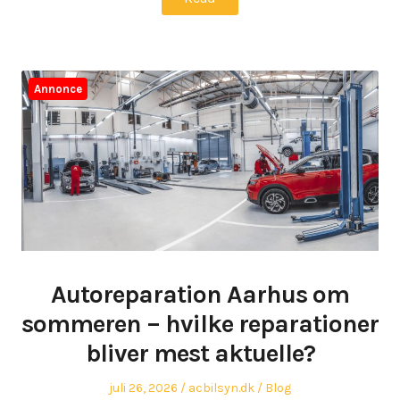
Annonce
Autoreparation Aarhus om
sommeren – hvilke reparationer
bliver mest aktuelle?
Posted
Author
Posted
juli 26, 2026
acbilsyn.dk
Blog