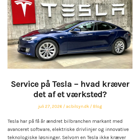
Service på Tesla – hvad kræver
det af et værksted?
Posted
Author
Posted
juli 27, 2026
acbilsyn.dk
Blog
on
in
Tesla har på få år ændret bilbranchen markant med
avanceret software, elektriske drivlinjer og innovative
teknologiske løsninger. Selvom en Tesla ikke kræver