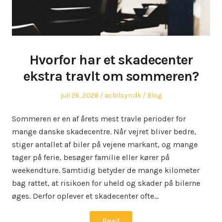
Hvorfor har et skadecenter
ekstra travlt om sommeren?
Posted
Author
Posted
juli 26, 2026
acbilsyn.dk
Blog
on
in
Sommeren er en af årets mest travle perioder for
mange danske skadecentre. Når vejret bliver bedre,
stiger antallet af biler på vejene markant, og mange
tager på ferie, besøger familie eller kører på
weekendture. Samtidig betyder de mange kilometer
bag rattet, at risikoen for uheld og skader på bilerne
øges. Derfor oplever et skadecenter ofte…
Read