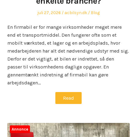
enkelte branche?
Posted
Author
Posted
juli 27, 2026
acbilsyn.dk
Blog
on
in
En firmabil er for mange virksomheder meget mere
end et transportmiddel. Den fungerer ofte som et
mobilt værksted, et lager og en arbejdsplads, hvor
medarbejderen har alt det nødvendige udstyr med sig.
Derfor er det vigtigt, at bilen er indrettet, så den
passer til virksomhedens daglige opgaver. En
gennemtænkt indretning af firmabil kan gøre
arbejdsdagen…
Read
Annonce