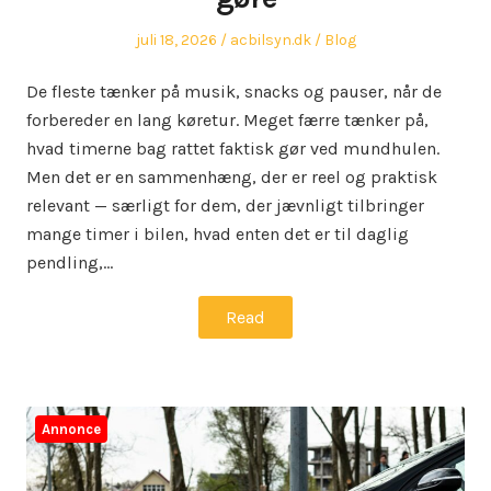
Posted
Author
Posted
juli 18, 2026
acbilsyn.dk
Blog
on
in
De fleste tænker på musik, snacks og pauser, når de
forbereder en lang køretur. Meget færre tænker på,
hvad timerne bag rattet faktisk gør ved mundhulen.
Men det er en sammenhæng, der er reel og praktisk
relevant — særligt for dem, der jævnligt tilbringer
mange timer i bilen, hvad enten det er til daglig
pendling,…
Read
Annonce