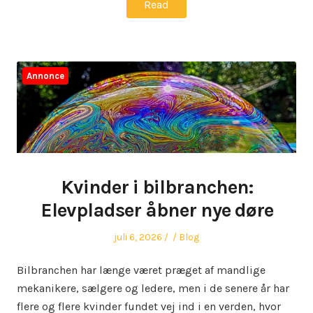
Read
Annonce
Kvinder i bilbranchen:
Elevpladser åbner nye døre
Posted
Author
Posted
juli 6, 2026
Blog
on
in
Bilbranchen har længe været præget af mandlige
mekanikere, sælgere og ledere, men i de senere år har
flere og flere kvinder fundet vej ind i en verden, hvor