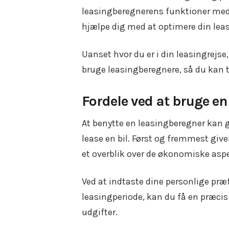
leasingberegnerens funktioner med le
hjælpe dig med at optimere din leasi
Uanset hvor du er i din leasingrejse,
bruge leasingberegnere, så du kan
Fordele ved at bruge e
At benytte en leasingberegner kan g
lease en bil. Først og fremmest giv
et overblik over de økonomiske aspe
Ved at indtaste dine personlige pr
leasingperiode, kan du få en præc
udgifter.