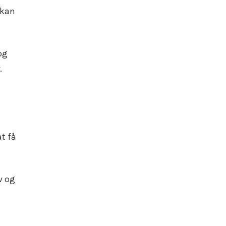
 kan
og
.
t få
v og