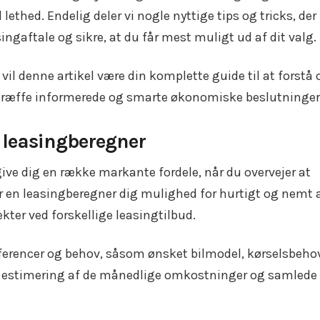
thed. Endelig deler vi nogle nyttige tips og tricks, der
ngaftale og sikre, at du får mest muligt ud af dit valg.
 vil denne artikel være din komplette guide til at forstå 
 træffe informerede og smarte økonomiske beslutninger
n leasingberegner
ive dig en række markante fordele, når du overvejer at
er en leasingberegner dig mulighed for hurtigt og nemt a
kter ved forskellige leasingtilbud.
æferencer og behov, såsom ønsket bilmodel, kørselsbeho
is estimering af de månedlige omkostninger og samlede