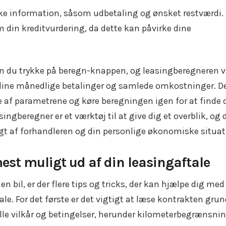
ke information, såsom udbetaling og ønsket restværdi.
 din kreditvurdering, da dette kan påvirke dine
kan du trykke på beregn-knappen, og leasingberegneren v
r dine månedlige betalinger og samlede omkostninger. D
e af parametrene og køre beregningen igen for at finde 
ingberegner er et værktøj til at give dig et overblik, og 
gt af forhandleren og din personlige økonomiske situat
 mest muligt ud af din leasingaftale
en bil, er der flere tips og tricks, der kan hjælpe dig med
le. For det første er det vigtigt at læse kontrakten grun
 vilkår og betingelser, herunder kilometerbegrænsni