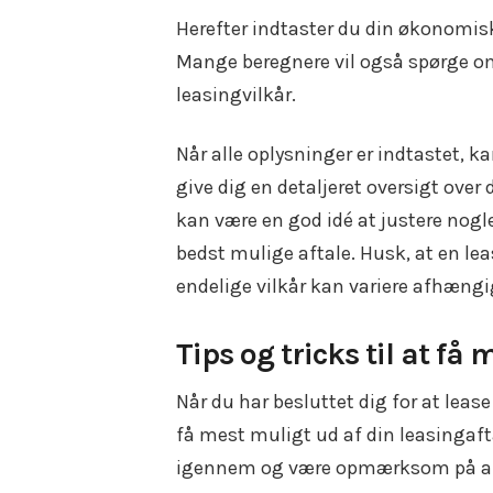
Herefter indtaster du din økonomis
Mange beregnere vil også spørge om
leasingvilkår.
Når alle oplysninger er indtastet, 
give dig en detaljeret oversigt ove
kan være en god idé at justere nogl
bedst mulige aftale. Husk, at en leas
endelige vilkår kan variere afhængi
Tips og tricks til at få
Når du har besluttet dig for at lease 
få mest muligt ud af din leasingafta
igennem og være opmærksom på alle