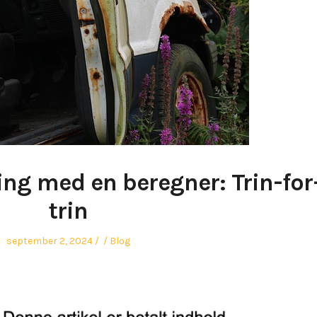
sing med en beregner: Trin-for
trin
Posted
Author
Posted
september 2, 2024
Blog
on
in