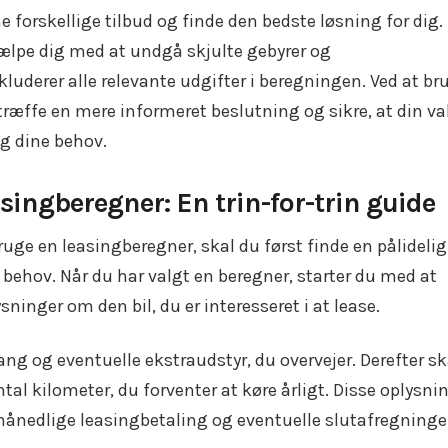
 forskellige tilbud og finde den bedste løsning for dig.
ælpe dig med at undgå skjulte gebyrer og
luderer alle relevante udgifter i beregningen. Ved at br
ræffe en mere informeret beslutning og sikre, at din va
og dine behov.
ingberegner: En trin-for-trin guide
ge en leasingberegner, skal du først finde en pålidelig
 behov. Når du har valgt en beregner, starter du med at
inger om den bil, du er interesseret i at lease.
ng og eventuelle ekstraudstyr, du overvejer. Derefter sk
al kilometer, du forventer at køre årligt. Disse oplysni
 månedlige leasingbetaling og eventuelle slutafregninge