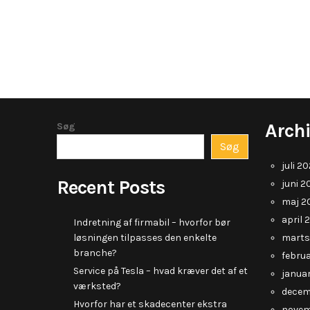
Arch
Søg
Søg
juli 2
Recent Posts
juni 2
maj 2
april 
Indretning af firmabil – hvorfor bør
løsningen tilpasses den enkelte
marts
branche?
febru
Service på Tesla – hvad kræver det af et
janua
værksted?
decem
Hvorfor har et skadecenter ekstra
novem