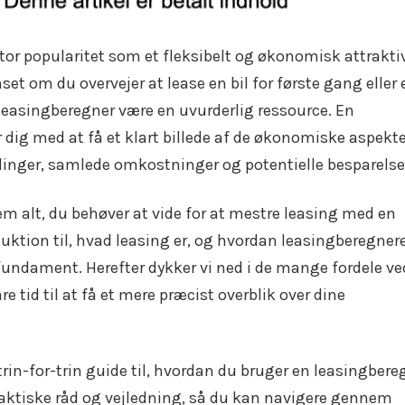
stor popularitet som et fleksibelt og økonomisk attrakti
nset om du overvejer at lease en bil for første gang eller 
 leasingberegner være en uvurderlig ressource. En
 dig med at få et klart billede af de økonomiske aspekte
inger, samlede omkostninger og potentielle besparelse
nem alt, du behøver at vide for at mestre leasing med en
uktion til, hvad leasing er, og hvordan leasingberegner
t fundament. Herefter dykker vi ned i de mange fordele ve
e tid til at få et mere præcist overblik over dine
rin-for-trin guide til, hvordan du bruger en leasingbere
 praktiske råd og vejledning, så du kan navigere gennem