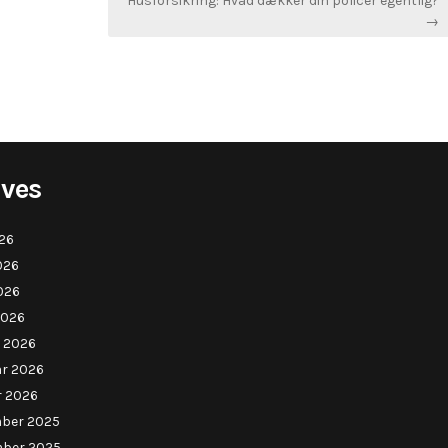
Husforsikring: Hvad dækker din policer egentlig?
→
ives
026
026
026
2026
 2026
ar 2026
r 2026
ber 2025
ber 2025