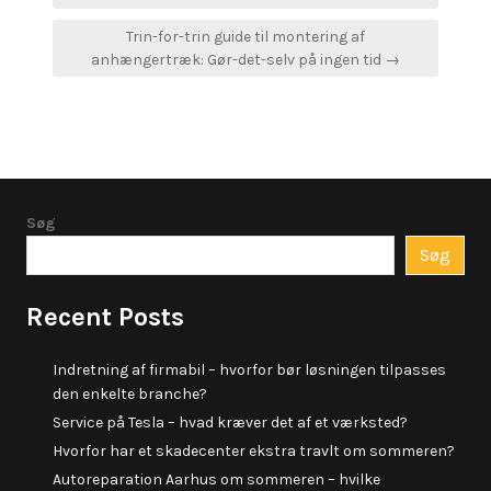
Trin-for-trin guide til montering af
anhængertræk: Gør-det-selv på ingen tid →
Søg
Søg
Recent Posts
Indretning af firmabil – hvorfor bør løsningen tilpasses
den enkelte branche?
Service på Tesla – hvad kræver det af et værksted?
Hvorfor har et skadecenter ekstra travlt om sommeren?
Autoreparation Aarhus om sommeren – hvilke